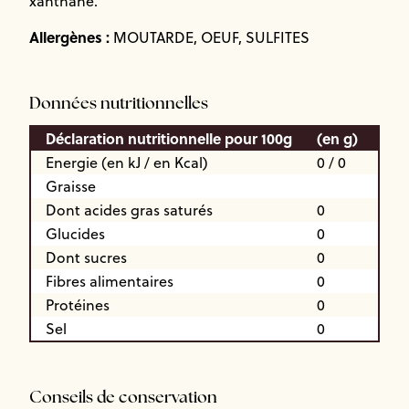
xanthane.
Allergènes :
MOUTARDE, OEUF, SULFITES
Données nutritionnelles
Déclaration nutritionnelle pour 100g
(en g)
Energie (en kJ / en Kcal)
0 / 0
Graisse
Dont acides gras saturés
0
Glucides
0
Dont sucres
0
Fibres alimentaires
0
Protéines
0
Sel
0
Conseils de conservation