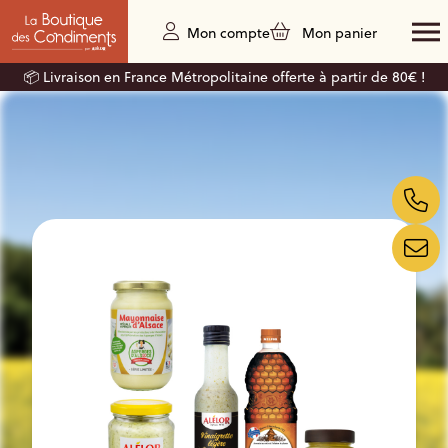
Mon compte
Mon panier
📦 Livraison en France Métropolitaine offerte à partir de 80€ !