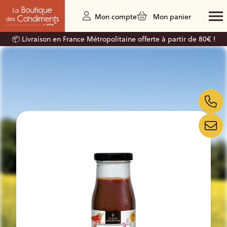
Mon compte
Mon panier
📦 Livraison en France Métropolitaine offerte à partir de 80€ !