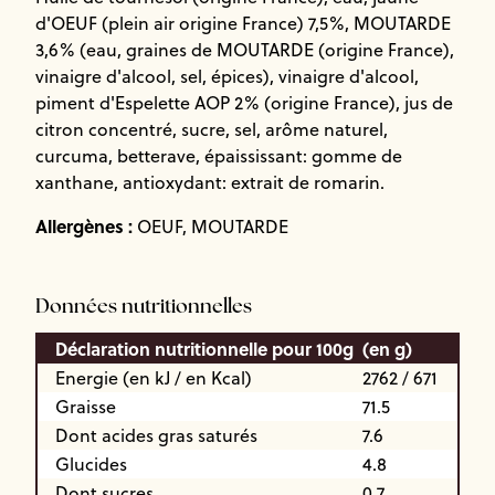
d'OEUF (plein air origine France) 7,5%, MOUTARDE
3,6% (eau, graines de MOUTARDE (origine France),
vinaigre d'alcool, sel, épices), vinaigre d'alcool,
piment d'Espelette AOP 2% (origine France), jus de
citron concentré, sucre, sel, arôme naturel,
curcuma, betterave, épaississant: gomme de
xanthane, antioxydant: extrait de romarin.
Allergènes :
OEUF, MOUTARDE
Données nutritionnelles
Déclaration nutritionnelle pour 100g
(en g)
Energie (en kJ / en Kcal)
2762 / 671
Graisse
71.5
Dont acides gras saturés
7.6
Glucides
4.8
Dont sucres
0.7