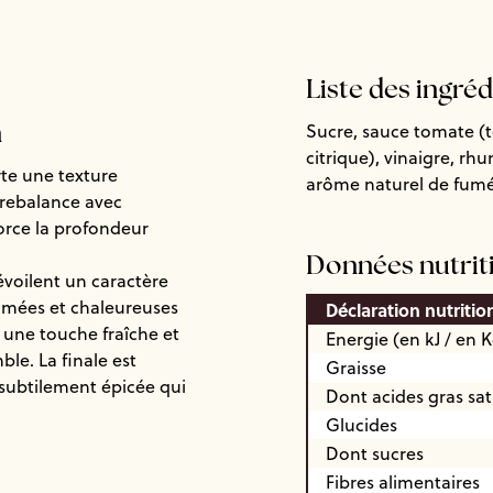
Liste des ingré
Sucre, sauce tomate (
n
citrique), vinaigre, rh
te une texture
arôme naturel de fumé,
trebalance avec
force la profondeur
Données nutrit
évoilent un caractère
fumées et chaleureuses
Déclaration nutritio
une touche fraîche et
Energie (en kJ / en K
le. La finale est
Graisse
subtilement épicée qui
Dont acides gras sa
Glucides
Dont sucres
Fibres alimentaires