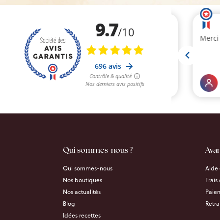
Qui sommes-nous ?
Ava
Qui sommes-nous
Aide 
Nos boutiques
Frais
Nos actualités
Paiem
Blog
Retra
Idées recettes