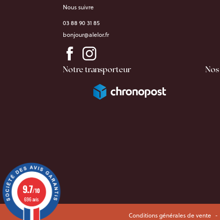
Nous suivre
03 88 90 31 85
bonjour@alelor.fr
Notre transporteur
Nos
9.7
/10
696 avis
Conditions générales de vente
-