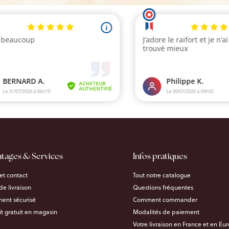
ntages & Services
Infos pratiques
et contact
Tout notre catalogue
 de livraison
Questions fréquentes
ent sécurisé
Comment commander
it gratuit en magasin
Modalités de paiement
Votre livraison en France et en Eu