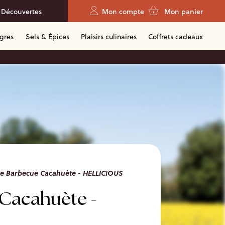
 Découvertes
Mon compte
Mon panier
igres
Sels & Épices
Plaisirs culinaires
Coffrets cadeaux
e Barbecue Cacahuète - HELLICIOUS
Cacahuète -