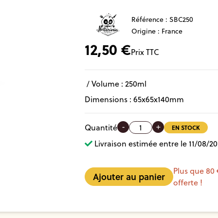
Référence :
SBC250
Origine : France
12,50
€
Prix TTC
/ Volume :
250ml
Dimensions :
65
x
65
x
140
mm
-
+
Quantité
EN STOCK
Livraison estimée entre le 11/08/20
Plus que 80 
offerte !