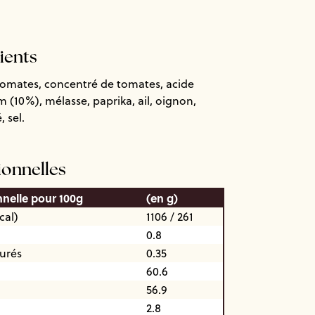
dients
tomates, concentré de tomates, acide
um (10%), mélasse, paprika, ail, oignon,
 sel.
ionnelles
nnelle pour 100g
(en g)
cal)
1106 / 261
0.8
turés
0.35
60.6
56.9
2.8