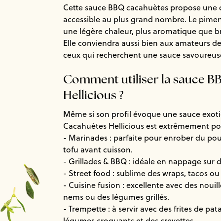
Cette sauce BBQ cacahuètes propose une d
accessible au plus grand nombre. Le pimen
une légère chaleur, plus aromatique que b
Elle conviendra aussi bien aux amateurs de
ceux qui recherchent une sauce savoureuse
Comment utiliser la sauce B
Hellicious ?
Même si son profil évoque une sauce exot
Cacahuètes Hellicious est extrêmement pol
- Marinades : parfaite pour enrober du pou
tofu avant cuisson.
- Grillades & BBQ : idéale en nappage sur d
- Street food : sublime des wraps, tacos ou
- Cuisine fusion : excellente avec des nouill
nems ou des légumes grillés.
- Trempette : à servir avec des frites de pa
légumes croquants et des crevettes.