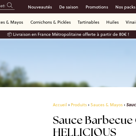
Nouveautés
De saison
Promotions
Nos packs
ces & Mayos
Cornichons & Pickles
Tartinables
Huiles
Vina
📦 Livraison en France Métropolitaine offerte à partir de 80€ !
Sauc
Accueil
›
Produits
›
Sauces & Mayos
›
Sauce Barbecue 
HELLICIOUS