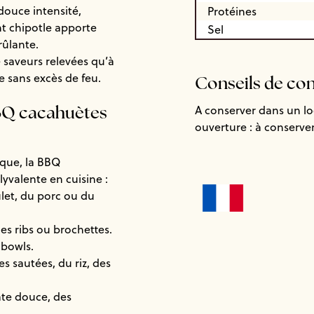
ouce intensité,
Protéines
t chipotle apporte
Sel
rûlante.
 saveurs relevées qu’à
 sans excès de feu.
Conseils de co
A conserver dans un loca
BQ cacahuètes
ouverture : à conserv
ique, la BBQ
yvalente en cuisine :
let, du porc ou du
es ribs ou brochettes.
 bowls.
es sautées, du riz, des
tate douce, des