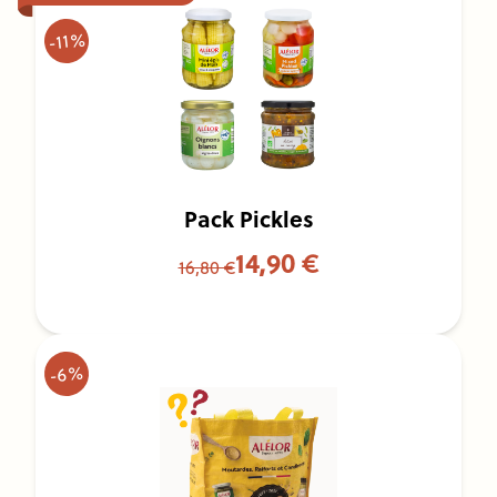
-11%
Pack Pickles
14,90 €
16,80 €
-6%