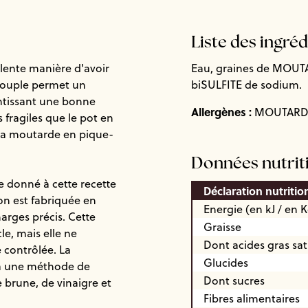
Liste des ingré
llente manière d'avoir
Eau, graines de MOUTAR
 souple permet un
biSULFITE de sodium.
ntissant une bonne
Allergènes :
MOUTARDE
fragiles que le pot en
 sa moutarde en pique-
Données nutrit
 donné à cette recette
Déclaration nutritio
n est fabriquée en
Energie (en kJ / en K
arges précis. Cette
Graisse
le, mais elle ne
Dont acides gras sa
 contrôlée. La
Glucides
 à une méthode de
Dont sucres
 brune, de vinaigre et
Fibres alimentaires