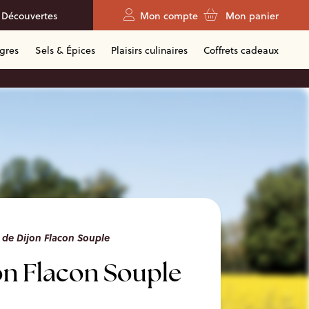
 Découvertes
Mon compte
Mon panier
igres
Sels & Épices
Plaisirs culinaires
Coffrets cadeaux
de Dijon Flacon Souple
on Flacon Souple