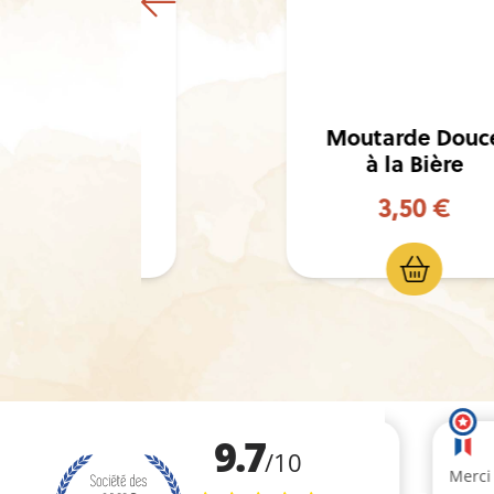
arde à
cienne
Moutarde Douce
onnette
à la Bière
50 €
3,50 €