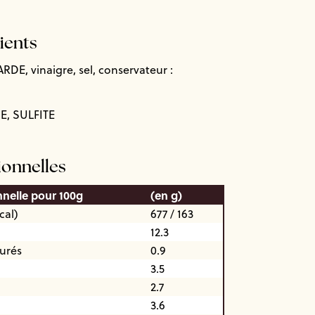
dients
DE, vinaigre, sel, conservateur :
, SULFITE
ionnelles
nnelle pour 100g
(en g)
cal)
677 / 163
12.3
turés
0.9
3.5
2.7
3.6