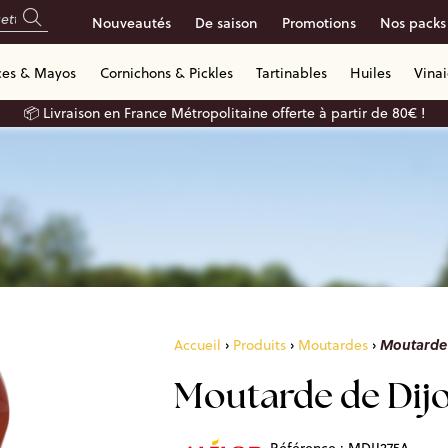
Nouveautés
De saison
Promotions
Nos packs
ces & Mayos
Cornichons & Pickles
Tartinables
Huiles
Vina
📦 Livraison en France Métropolitaine offerte à partir de 80€ !
Moutarde 
Accueil
›
Produits
›
Moutardes
›
Moutarde de Dij