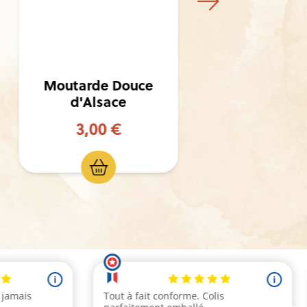
Moutarde Douce
Moutard
d'Alsace
d’Alsac
3,00 €
8,0