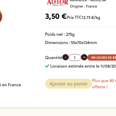
Référence :
MDIJ275A
Origine : France
3,50
€
Prix TTC
12.73
€/kg
Poids net :
275
g
Dimensions :
55
x
70
x
124
mm
-
+
Quantité
EN COURS DE 
Livraison estimée entre le 11/08/20
Plus que 80 
é en France
offerte !