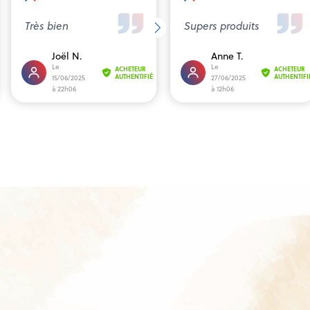
Très bien
Supers produits
Joël N.
Anne T.
Le
Le
ACHETEUR
ACHETEUR
AUTHENTIFIÉ
AUTHENTIFI
15/06/2025
27/06/2025
à 22h06
à 12h06