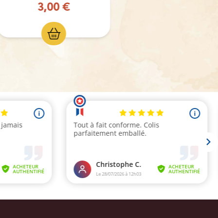
3,00 €
8,0