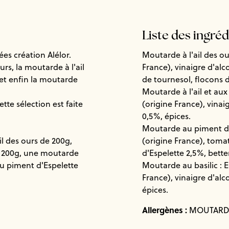
Liste des ingré
s création Alélor.
Moutarde à l'ail des o
urs, la moutarde à l'ail
France), vinaigre d'alco
 et enfin la moutarde
de tournesol, flocons 
Moutarde à l'ail et au
tte sélection est faite
(origine France), vinaig
0,5%, épices.
Moutarde au piment d'
l des ours de 200g,
(origine France), tomat
de 200g, une moutarde
d'Espelette 2,5%, bette
au piment d'Espelette
Moutarde au basilic :
France), vinaigre d'alco
épices.
Allergènes :
MOUTARD