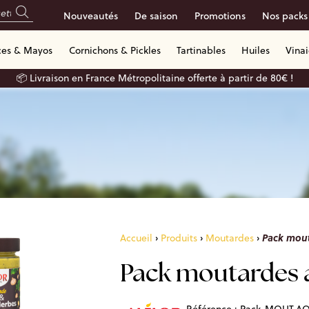
Nouveautés
De saison
Promotions
Nos packs
ces & Mayos
Cornichons & Pickles
Tartinables
Huiles
Vina
📦 Livraison en France Métropolitaine offerte à partir de 80€ !
Pack mout
Accueil
›
Produits
›
Moutardes
›
Pack moutardes 