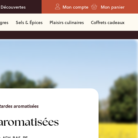
 Découvertes
Mon compte
Mon panier
igres
Sels & Épices
Plaisirs culinaires
Coffrets cadeaux
ardes aromatisées
aromatisées