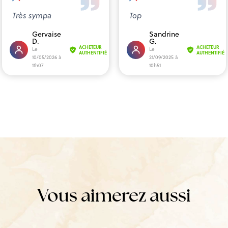
Très sympa
Top
Gervaise
Sandrine
D.
G.
ACHETEUR
ACHETEUR
Le
Le
AUTHENTIFIÉ
AUTHENTIFIÉ
10/05/2026 à
21/09/2025 à
11h07
10h51
Vous aimerez aussi