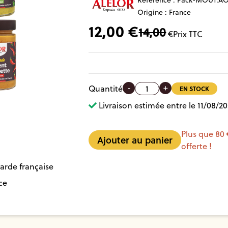
Référence :
Pack-MOUT.AO
Origine : France
12,00
€
14,00
€
Prix TTC
-
+
Quantité
EN STOCK
Livraison estimée entre le 11/08/20
Plus que 80 
offerte !
arde française
ce