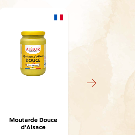
Moutarde Douce
Moutard
d'Alsace
d’Alsac