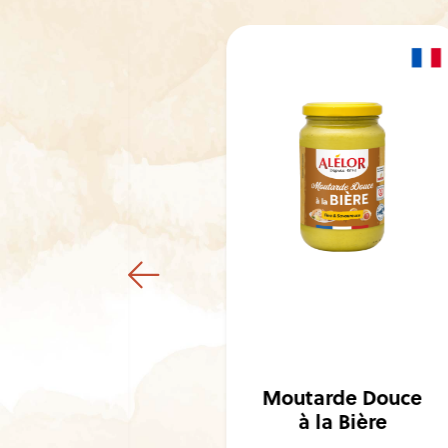
arde à
cienne
Moutarde Douce
onnette
à la Bière