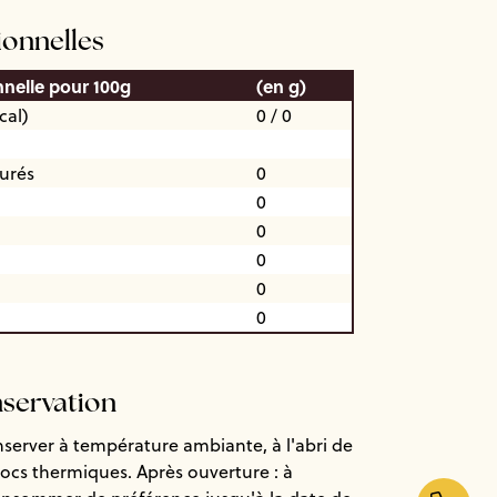
ionnelles
nnelle pour 100g
(en g)
cal)
0 / 0
turés
0
0
0
0
0
0
nservation
nserver à température ambiante, à l'abri de
chocs thermiques. Après ouverture : à