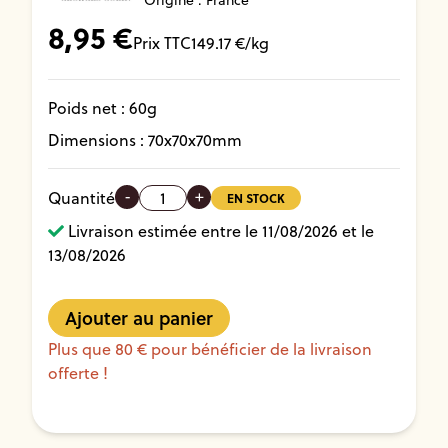
Origine : France
8,95
€
Prix TTC
149.17
€/kg
Poids net :
60
g
Dimensions :
70
x
70
x
70
mm
-
+
Quantité
EN STOCK
Livraison estimée entre le 11/08/2026 et le
13/08/2026
Plus que 80 € pour bénéficier de la livraison
offerte !