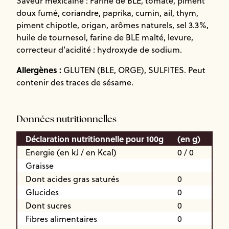
Saveur mexicaine : Farine de BLE, tomate, piment
doux fumé, coriandre, paprika, cumin, ail, thym,
piment chipotle, origan, arômes naturels, sel 3.3%,
huile de tournesol, farine de BLE malté, levure,
correcteur d’acidité : hydroxyde de sodium.
Allergènes :
GLUTEN (BLE, ORGE), SULFITES. Peut
contenir des traces de sésame.
Données nutritionnelles
Déclaration nutritionnelle pour 100g
(en g)
Energie (en kJ / en Kcal)
0 / 0
Graisse
Dont acides gras saturés
0
Glucides
0
Dont sucres
0
Fibres alimentaires
0