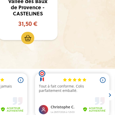
Vallée des Baux
Huile d
de Provence -
Fruité Ve
CASTELINES
- Olea
29,90 €
7
100,00 €