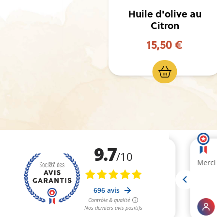
'olive au
Huile d'olive à la
tron
Truffe
,50 €
14,90 €