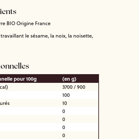
dients
vre BIO Origine France
travaillant le sésame, la noix, la noisette,
ionnelles
nnelle pour 100g
(en g)
cal)
3700 / 900
100
turés
10
0
0
0
0