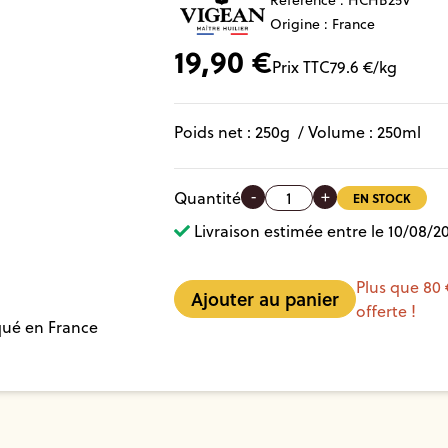
Référence :
HCHB25V
Origine : France
19,90
€
Prix TTC
79.6
€/kg
Poids net :
250
g
/ Volume :
250ml
-
+
Quantité
EN STOCK
Livraison estimée entre le 10/08/20
Plus que 80 
offerte !
qué en France