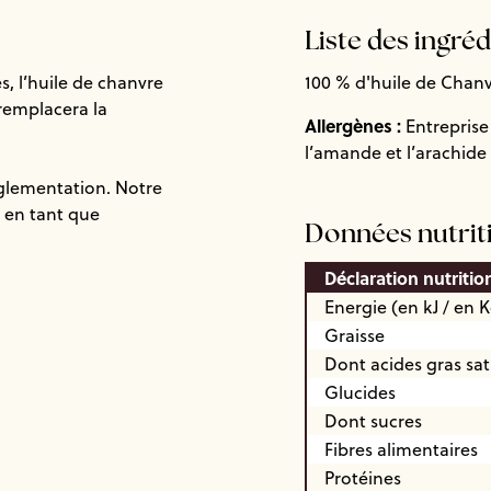
Liste des ingré
s, l’huile de chanvre
100 % d'huile de Chan
 remplacera la
Allergènes :
Entreprise 
l’amande et l’arachide
églementation. Notre
e en tant que
Données nutrit
Déclaration nutritio
Energie (en kJ / en K
Graisse
Dont acides gras sa
Glucides
Dont sucres
Fibres alimentaires
Protéines