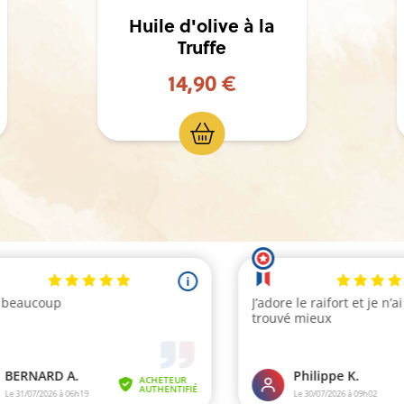
Vallée des Baux
de Provence -
CASTELINES
31,50 €