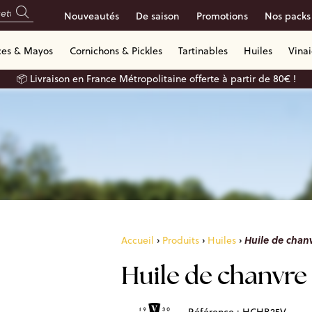
Nouveautés
De saison
Promotions
Nos packs
ces & Mayos
Cornichons & Pickles
Tartinables
Huiles
Vina
📦 Livraison en France Métropolitaine offerte à partir de 80€ !
Huile de chanv
Accueil
›
Produits
›
Huiles
›
Huile de chanvre 