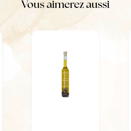
Vous aimerez aussi
Huile d'olive
vierge Noir
d'Olive AOP