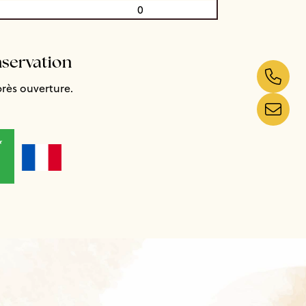
0
nservation
près ouverture.