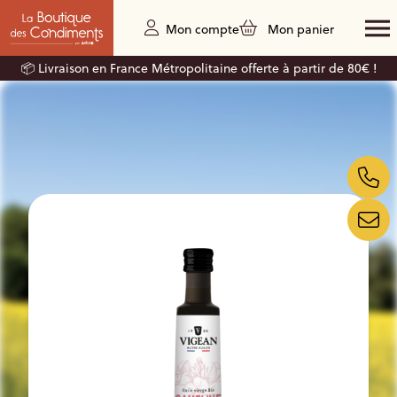
Mon compte
Mon panier
📦 Livraison en France Métropolitaine offerte à partir de 80€ !