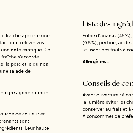
Liste des ingré
he fraîche apporte une
Pulpe d'ananas (45%), 
rfait pour relever vos
(0.5%), pectine, acide 
r une note exotique. Ce
utilisant des fruits à 
 fraîche s'accorde
Allergènes :
--
, le porc et le quinoa.
 une salade de
Conseils de co
 vinaigre agrémenteront
Avant ouverture : à co
la lumière éviter les c
conserver au frais et 
touche de couleur et
A consommer de préfér
prenants sont
ingrédients. Leur haute