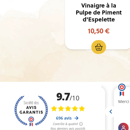
gre à la
Vinaigre à la
de Piment
Pulpe de
pelette
Kalamansi
,50 €
10,50 €