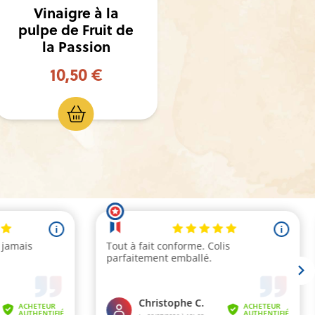
Vinaigre à la
Vinaigr
pulpe de
pulpe de 
Mangue
à la V
10,50 €
7,5