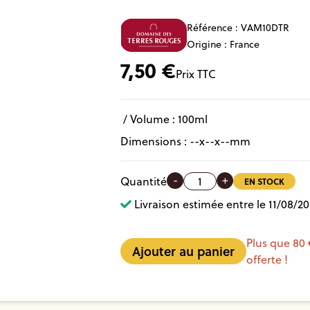
Référence :
VAM10DTR
Origine : France
7,50
€
Prix TTC
/ Volume :
100ml
Dimensions :
--
x
--
x
--
mm
-
+
Quantité
EN STOCK
Livraison estimée entre le 11/08/20
Plus que 80 
offerte !