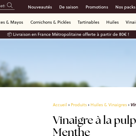
Nouveautés
De saison
Promotions
Nos packs
ces & Mayos
Cornichons & Pickles
Tartinables
Huiles
Vina
📦 Livraison en France Métropolitaine offerte à partir de 80€ !
Vi
Accueil
›
Produits
›
Huiles & Vinaigres
›
Vinaigre à la pul
Menthe