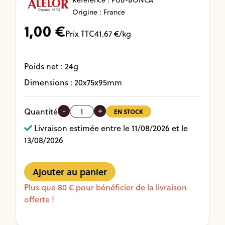
Référence :
PUB-BONCA
Origine : France
1,00
€
Prix TTC
41.67
€/kg
Poids net :
24
g
Dimensions :
20
x
75
x
95
mm
-
+
Quantité
EN STOCK
Livraison estimée entre le 11/08/2026 et le
13/08/2026
Plus que 80 € pour bénéficier de la livraison
offerte !