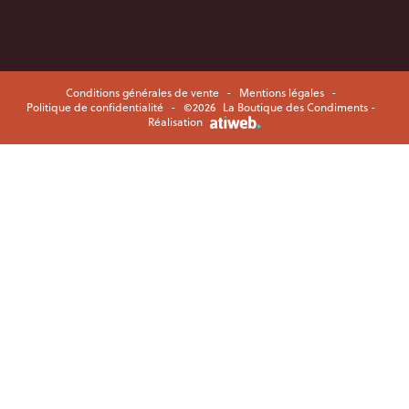
Conditions générales de vente
-
Mentions légales
-
Politique de confidentialité
-
©2026
La Boutique des Condiments -
Réalisation