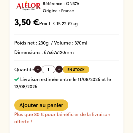
Référence :
ON37A
Origine : France
3,50
€
Prix TTC
15.22
€/kg
Poids net :
230
g
/ Volume :
370ml
Dimensions :
67
x
67
x
120
mm
-
+
Quantité
EN STOCK
Livraison estimée entre le 11/08/2026 et le
13/08/2026
Plus que 80 € pour bénéficier de la livraison
offerte !