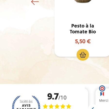
o à la
Pesto aux Olives
te Bio
Bio
50 €
5,50 €