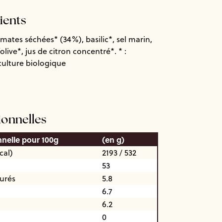
dients
mates séchées* (34%), basilic*, sel marin,
olive*, jus de citron concentré*. * :
iculture biologique
ionnelles
nnelle pour 100g
(en g)
cal)
2193 / 532
53
turés
5.8
6.7
6.2
0