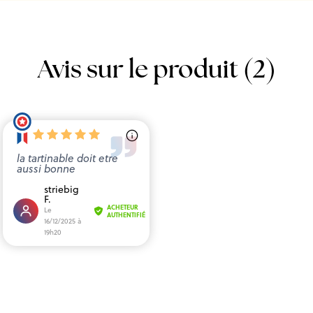
Avis sur le produit (2)
la tartinable doit etre
aussi bonne
striebig
F.
ACHETEUR
Le
AUTHENTIFIÉ
16/12/2025 à
19h20