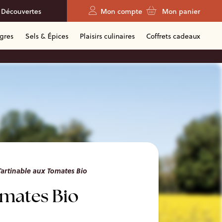
 Découvertes
Mon compte
Mon panier
igres
Sels & Épices
Plaisirs culinaires
Coffrets cadeaux
Tartinable aux Tomates Bio
omates Bio