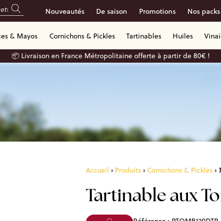
Nouveautés
De saison
Promotions
Nos packs
ces & Mayos
Cornichons & Pickles
Tartinables
Huiles
Vina
📦 Livraison en France Métropolitaine offerte à partir de 80€ !
Accueil
›
Produits
›
Cornichons & Pickles
›
Tartinable aux T