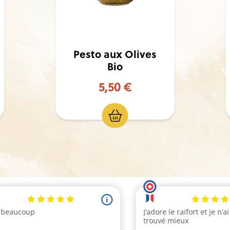
Terrine de porc à
la Moutarde
d'Alsace
6,50 €