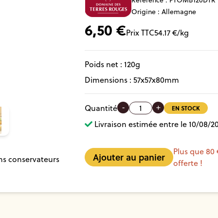
Référence :
PTOMB120DTR
Origine : Allemagne
6,50
€
Prix TTC
54.17
€/kg
Poids net :
120
g
Dimensions :
57
x
57
x
80
mm
-
+
Quantité
EN STOCK
Livraison estimée entre le 10/08/20
Plus que 80 
ns conservateurs
offerte !