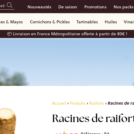
Nouveautés
De saison
Promotions
Nos packs
ces & Mayos
Cornichons & Pickles
Tartinables
Huiles
Vina
📦 Livraison en France Métropolitaine offerte à partir de 80€ !
Racines de ra
Accueil
›
Produits
›
Raiforts
›
Racines de raifor