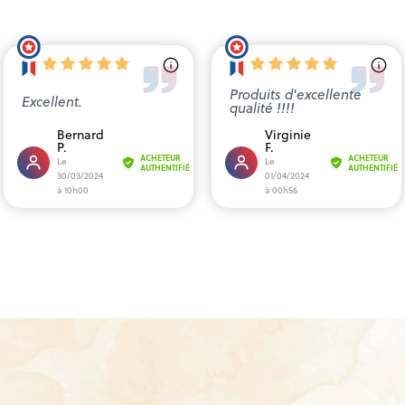
Produits d'excellente
Excellent.
qualité !!!!
Bernard
Virginie
P.
F.
ACHETEUR
ACHETEUR
Le
Le
AUTHENTIFIÉ
AUTHENTIFIÉ
30/03/2024
01/04/2024
à 10h00
à 00h56