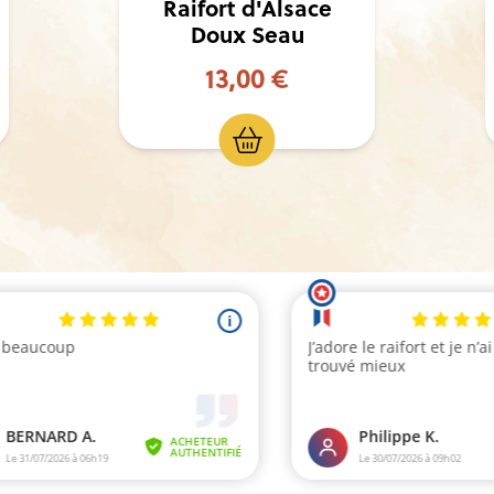
Doux
Mignonnette
2,30 €