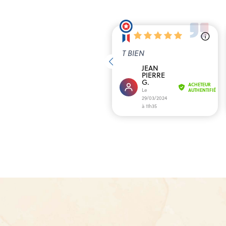
T BIEN
JEAN
PIERRE
G.
ACHETEUR
Le
AUTHENTIFIÉ
29/03/2024
à 11h35