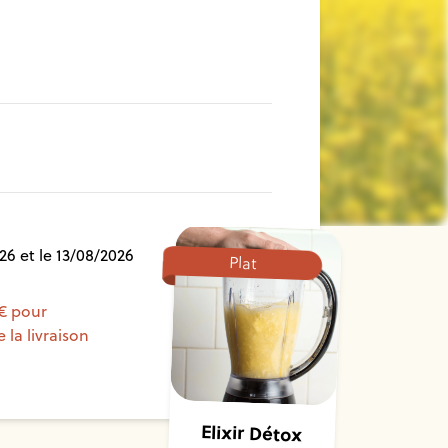
26 et le 13/08/2026
Plat
 € pour
 la livraison
Elixir Détox
Minceur au