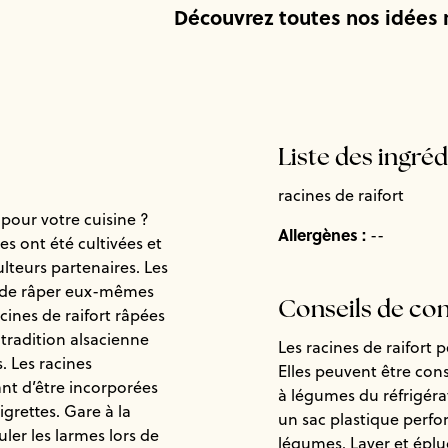
Découvrez toutes nos idées 
Liste des ingré
racines de raifort
 pour votre cuisine ?
Allergènes :
--
les ont été cultivées et
lteurs partenaires. Les
t de râper eux-mêmes
Conseils de co
acines de raifort râpées
tradition alsacienne
Les racines de raifort
. Les racines
Elles peuvent être con
nt d’être incorporées
à légumes du réfrigéra
grettes. Gare à la
un sac plastique perfo
uler les larmes lors de
légumes. Laver et épluc