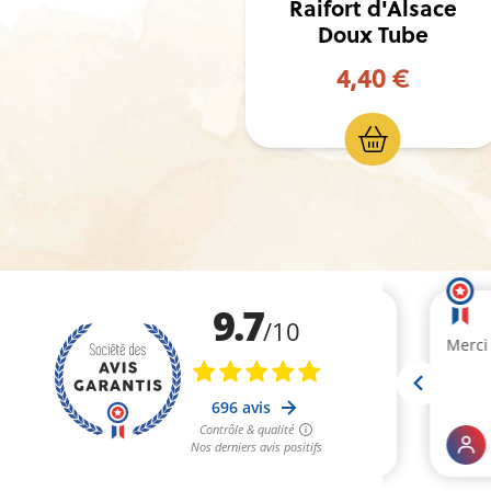
 d'Alsace
Raifort d'Alsace
x Tube
Doux Seau
40 €
13,00 €