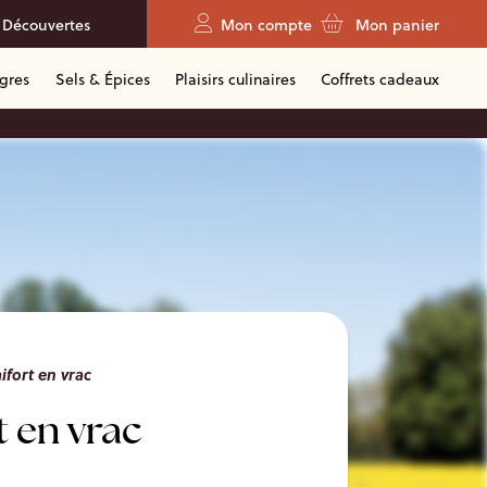
 Découvertes
Mon compte
Mon panier
igres
Sels & Épices
Plaisirs culinaires
Coffrets cadeaux
ifort en vrac
t en vrac