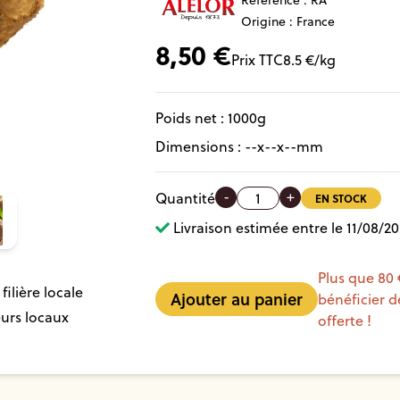
Référence :
RA
Origine : France
8,50
€
Prix TTC
8.5
€/kg
Poids net :
1000
g
Dimensions :
--
x
--
x
--
mm
-
+
Quantité
EN STOCK
Livraison estimée entre le 11/08/20
Plus que 80
filière locale
bénéficier de
urs locaux
offerte !