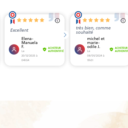
très bien, comme
Excellent
souhaité
Elena-
michel et
Manuela
marie-
F.
odile J.
ACHETEUR
ACHETEUR
Le
Le
AUTHENTIFIÉ
AUTHENTIF
20/12/2025 à
08/05/2024 à
04h54
11h01