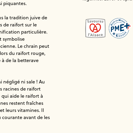
si piquantes.
s la tradition juive de
 de raifort sur le
fication particulière.
t symbolise
cienne. Le chrain peut
alors du raifort rouge,
 à de la betterave
i négligé ni sale ! Au
s racines de raifort
qui aide le raifort à
ines restent fraîches
t leurs vitamines. Il
u courante avant de les