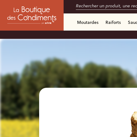
Moutardes
Raiforts
Sau