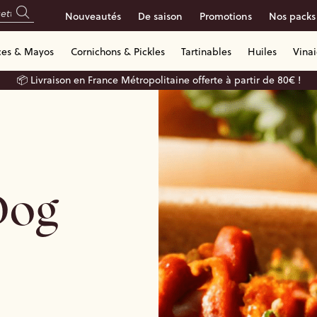
Nouveautés
De saison
Promotions
Nos packs
ces & Mayos
Cornichons & Pickles
Tartinables
Huiles
Vina
📦 Livraison en France Métropolitaine offerte à partir de 80€ !
Dog