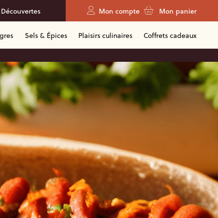
 Découvertes
Mon compte
Mon panier
igres
Sels & Épices
Plaisirs culinaires
Coffrets cadeaux