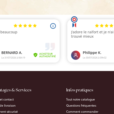
ntages & Services
Infos pratiques
et contact
Tout notre catalogue
 de livraison
Questions fréquentes
ent sécurisé
Comment commander