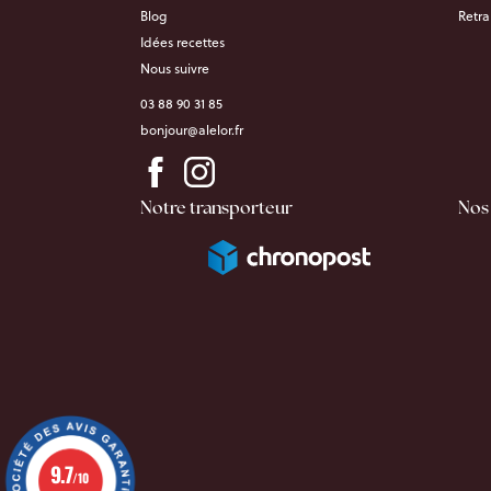
Blog
Retra
Idées recettes
Nous suivre
03 88 90 31 85
bonjour@alelor.fr
Notre transporteur
Nos
9.7
/10