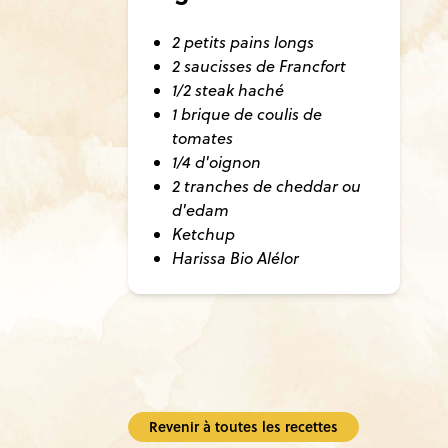
2 petits pains longs
2 saucisses de Francfort
1/2 steak haché
1 brique de coulis de
tomates
1/4 d'oignon
2 tranches de cheddar ou
d'edam
Ketchup
Harissa Bio Alélor
Revenir à toutes les recettes