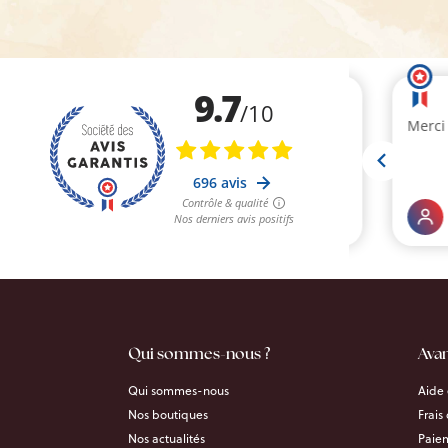
Qui sommes-nous ?
Ava
Qui sommes-nous
Aide 
Nos boutiques
Frais
Nos actualités
Paiem